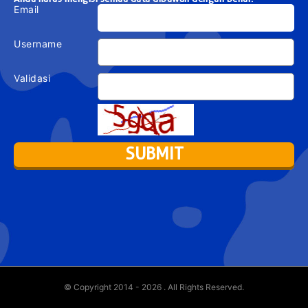
Email
Username
Validasi
© Copyright 2014 - 2026
. All Rights Reserved.